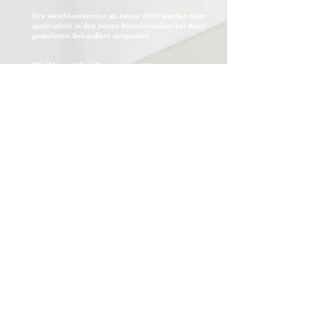
Ihre Anschlusstermine ab Januar 2026 werden dann
automatisch in den neuen Räumlichkeiten
bei Ihren
gewohnten Behandlern
eingeplant.
Für Neupatient*innen:
Ob gesetzlich oder privat versichert
, heißen wir Sie
gerne in unserem Zentrum willkommen. Termine
für das neue Zentrum können ab
07.01.2026
vereinbart werden.
NEUE = ALTE
ÖFFNUNGSZEITEN
Mo: 08:30-13:00, 14:00-18:00
Di, Do: 08:30-13:00, 14:00-19:00
Mi, Fr: 08:30-13:00