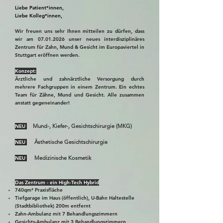
Liebe Patient*innen,
Liebe Kolleg*innen,
Wir freuen uns sehr Ihnen mitteilen zu dürfen, dass
wir am
07.01.2026
unser neues interdisziplinäres
Zentrum für Zahn, Mund & Gesicht im Europaviertel in
Stuttgart eröffnen werden.
Konzept:
Ärztliche und zahnärztliche Versorgung durch
mehrere Fachgruppen in einem Zentrum. Ein echtes
Team für Zähne, Mund und Gesicht. Alle zusammen
anstatt gegeneinander!
Mund-, Kiefer-, Gesichtschirurgie (MKG)
NEU
Ästhetische Gesichtschirurgie
NEU
Medizinische Kosmetik
NEU
Das Zentrum - ein High-Tech Hybrid
740qm² Praxisfläche
Tiefgarage im Haus (öffentlich), U-Bahn Haltestelle
(Stadtbibliothek) 200m entfernt
Zahn-Ambulanz mit 7 Behandlungszimmern
Gesichts-Ambulanz mit 3 Behandlungszimmern