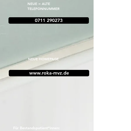
NEUE = ALTE
TELEFONNUMMER
0711 290273
​NEUE HOMEPAGE
www.roka-mvz.de
Für Bestandspatient*innen: